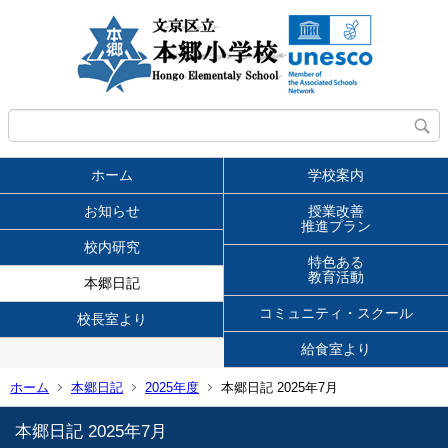
ホーム
学校案内
お知らせ
授業改善
推進プラン
校内研究
特色ある
教育活動
本郷日記
コミュニティ・スクール
校長室より
給食室より
ホーム
本郷日記
2025年度
本郷日記 2025年7月
本郷日記 2025年7月