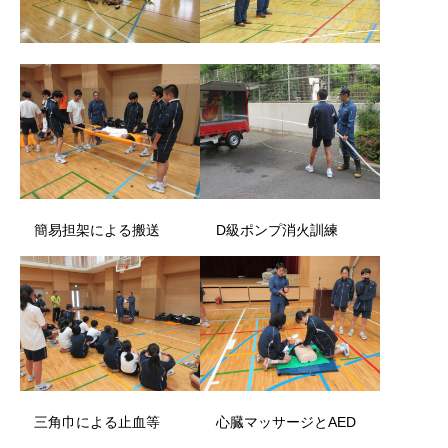
簡易担架による搬送 D級ポンプ消火訓練
三角巾による止血等 心臓マッサージとAED