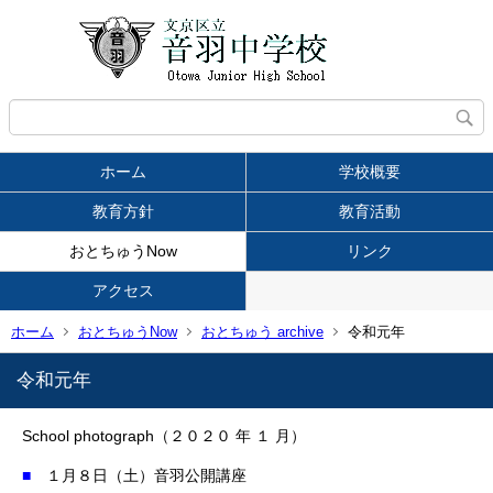
ホーム
学校概要
教育方針
教育活動
おとちゅうNow
リンク
アクセス
ホーム
おとちゅうNow
おとちゅう archive
令和元年
令和元年
S
chool photograph（２０２０ 年 １ 月）
■
１月８日（土）音羽公開講座