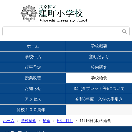
ホーム
学校概要
学校生活
窪町だより
行事予定
校内研究
授業改善
学校給食
お知らせ
ICT(タブレット等)について
アクセス
令和8年度 入学の手引き
開校１００周年
ホーム
学校給食
給食
R6 11月
11月6日(水)の給食