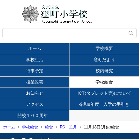
ホーム
学校概要
学校生活
窪町だより
行事予定
校内研究
授業改善
学校給食
お知らせ
ICT(タブレット等)について
アクセス
令和8年度 入学の手引き
開校１００周年
ホーム
学校給食
給食
R6 11月
11月18日(月)の給食