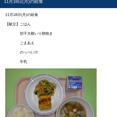
11月18日(月)の給食
11月18日(月)の給食
【献立】ごはん
切干大根いり卵焼き
ごまあえ
のっぺい汁
牛乳