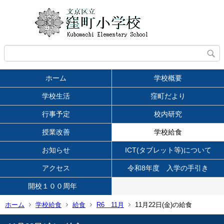
ホーム
学校概要
学校生活
窪町だより
行事予定
校内研究
授業改善
学校給食
お知らせ
ICT(タブレット等)について
アクセス
令和8年度 入学の手引き
開校１００周年
ホーム
学校給食
給食
R6 11月
11月22日(金)の給食