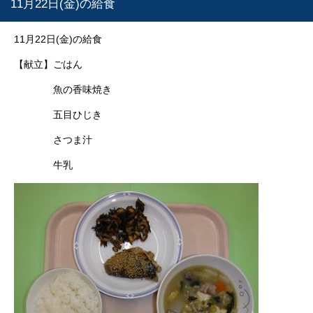
11月22日(金)の給食
11月22日(金)の給食
【献立】ごはん
魚の香味焼き
五目ひじき
さつま汁
牛乳