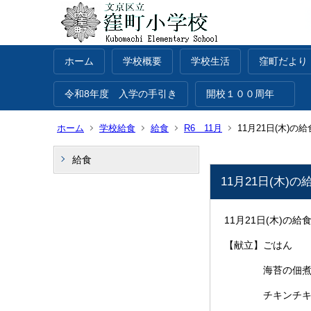
ホーム
学校概要
学校生活
窪町だより
令和8年度 入学の手引き
開校１００周年
ホーム
学校給食
給食
R6 11月
11月21日(木)の給
給食
11月21日(木)の
11月21日(木)の給
【献立】ごはん
海苔の佃
チキンチキン