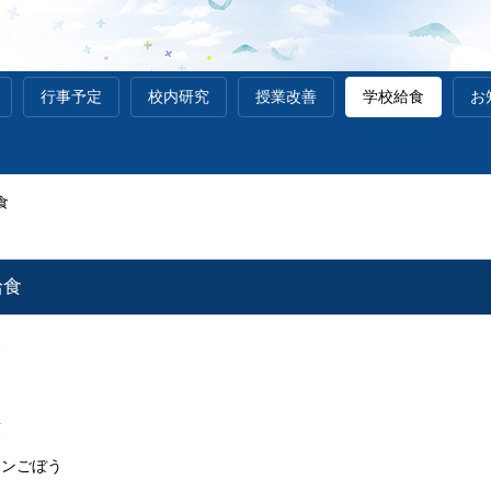
行事予定
校内研究
授業改善
学校給食
お
食
給食
食
煮
ごぼう