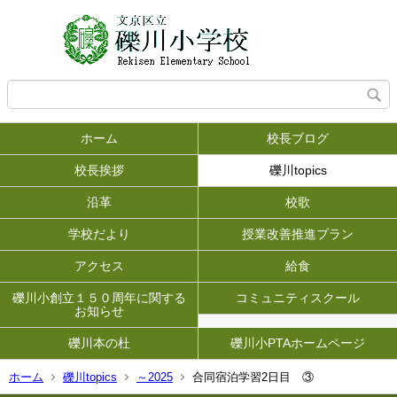
ホーム
校長ブログ
校長挨拶
礫川topics
沿革
校歌
学校だより
授業改善推進プラン
アクセス
給食
礫川小創立１５０周年に関する
コミュニティスクール
お知らせ
礫川本の杜
礫川小PTAホームページ
ホーム
礫川topics
～2025
合同宿泊学習2日目 ③