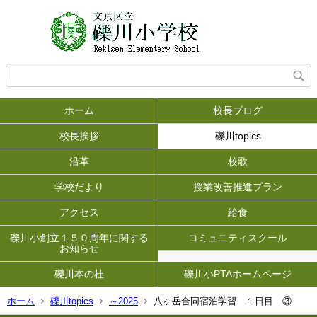
ホーム
校長ブログ
校長挨拶
礫川topics
沿革
校歌
学校だより
授業改善推進プラン
アクセス
給食
礫川小創立１５０周年に関する
コミュニティスクール
お知らせ
礫川本の杜
礫川小PTAホームページ
ホーム
礫川topics
～2025
八ヶ岳合同宿泊学習 １日目 ③