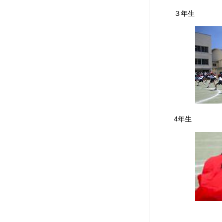
３
4年生