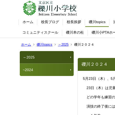
ホーム
校長ブログ
校長挨拶
礫川topics
コミュニティスクール
礫川本の杜
礫川小PTAホ
ホーム
礫川topics
～2025
礫川２０２４
～2025
礫川２０２４
~2024
5月23日（木）、5
23日（木）は児
どの学年も練習の
演技の終了後には