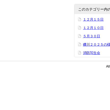
このカテゴリー内
１２月１５日
１２月１０日
５月３０日
礫川２０２５の
消防写生会
Al