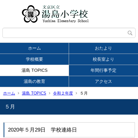
ホーム
おたより
学校概要
校長室より
湯島 TOPICS
年間行事予定
湯島の教育
アクセス
ホーム
湯島 TOPICS
令和２年度
５月
５月
2020年５月29日 学校連絡日