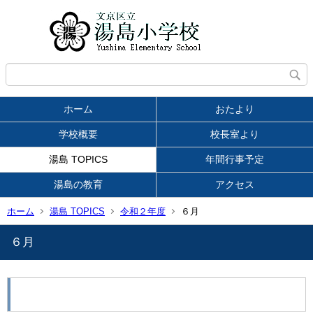
ホーム
おたより
学校概要
校長室より
湯島 TOPICS
年間行事予定
湯島の教育
アクセス
ホーム
湯島 TOPICS
令和２年度
６月
６月