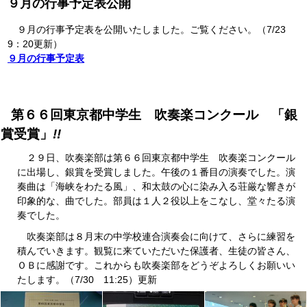
９月の行事予定表公開
９月の行事予定表を公開いたしました。ご覧ください。（7/23
9：20更新）
９月の行事予定表
第６６回東京都中学生 吹奏楽コンクール 「銀
賞受賞」
!!
２９日、吹奏楽部は第６６回東京都中学生 吹奏楽コンクール
に出場し、銀賞を受賞しました。午後の１番目の演奏でした。演
奏曲は「海峡をわたる風」、和太鼓の心に染み入る荘厳な響きが
印象的な、曲でした。部員は１人２役以上をこなし、堂々たる演
奏でした。
吹奏楽部は８月末の中学校連合演奏会に向けて、さらに練習を
積んでいきます。観覧に来ていただいた保護者、生徒の皆さん、
ＯＢに感謝です。これからも吹奏楽部をどうぞよろしくお願いい
たします。（7/30 11:25）更新