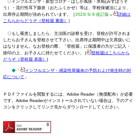
◇インフルエンザ・新型コロナ・はしか風疹・水疱(みずぼうそ
う）・流行性耳下腺炎（おたふくかぜ）等は、学校保健法により、
出席停止期間が決められています。［
2023/ 5/ 8 改訂版
→
詳細は
こちらからどうぞ（登校届 裏面）
］
◇もし罹患しましたら、主治医の診察を受け、登校が許可されま
したらお子さんを登校させて下さい。出席停止期間中は欠席扱いに
はなりません。なお登校の際、「登校届」に保護者の方がご記入・
捺印の上、お子さんに持たせてください。 (
登校届はこちらから
どうぞ（登校届 表面）
)
◆
「
インフルエンザ・感染性胃腸炎の予防および発生時の対
応について
」
ＰＤＦファイルを閲覧するには、Adobe Reader（無償配布）が必要
です。Adobe Readerがインストールされていない場合は、下のアイ
コンをクリックしてリンク先からダウンロードしてください。