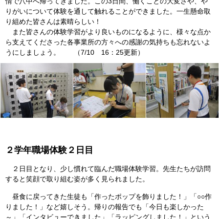
情で八中へ帰ってきました。この3日間、働くことの大変さや、や
りがいについて体験を通して触れることができました。一生懸命取
り組めた皆さんは素晴らしい！
また皆さんの体験学習がより良いものになるように、様々な点か
ら支えてくださった各事業所の方々への感謝の気持ちも忘れないよ
うにしましょう。 （7/10 16：25更新）
２学年職場体験２日目
２日目となり、少し慣れて臨んだ職場体験学習。先生たちが訪問
すると笑顔で取り組む姿が多く見られました。
昼食に戻ってきた生徒も「作ったポップを飾りました！」「○○作
りました！」など嬉しそう。帰りの報告でも「今日も楽しかった
～」「インタビューできました」「ラッピングしました！」という