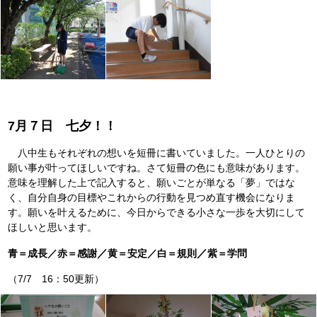
7月７日 七夕！！
八中生もそれぞれの想いを短冊に書いていました。一人ひとりの
願い事が叶ってほしいですね。さて短冊の色にも意味があります。
意味を理解した上で記入すると、願いごとが単なる「夢」ではな
く、自分自身の目標やこれからの行動を見つめ直す機会になりま
す。願いを叶えるために、今日からできる小さな一歩を大切にして
ほしいと思います。
／
／
青＝成長／赤＝感謝
黄＝安定／白＝規則
紫＝学問
（7/7 16：50更新）