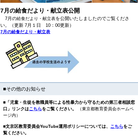
7月の給食だより・献立表公開
7月の
を公開いたしましたのでご覧くださ
給食だより・献立表
い。（更新 7月１日 10：00更新）
7月の給食だより・献立表
■その他のお知らせ
■「児童・生徒を教職員等による性暴力から守るための第三者相談窓
口」リンクは
こちら
をご覧ください。
（東京都教育委員会ホームペ
ージ内）
■
文京区教育委員会YouTube運用ポリシーについては、
こちら
をご
覧ください。