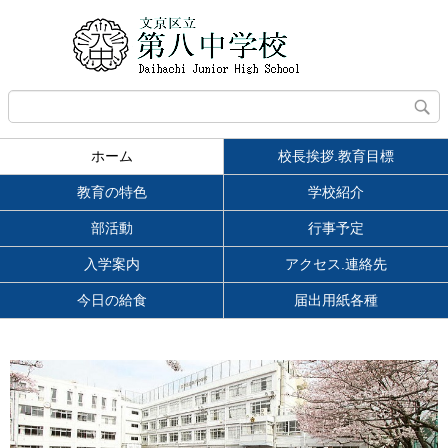
ホーム
校長挨拶.教育目標
教育の特色
学校紹介
部活動
行事予定
入学案内
アクセス.連絡先
今日の給食
届出用紙各種