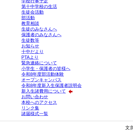
学校行事予定
第十中学校の生活
生徒会活動
部活動
教育相談
生徒のみなさんへ
保護者のみなさんへ
生徒数等
お知らせ
十中だより
PTAより
緊急連絡について
小学生・保護者の皆様へ
令和8年度部活動体験
オープンキャンパス
令和8年度新入生保護者説明会
新入生諸費用について
お問い合わせ
本校へのアクセス
リンク集
諸届様式一覧
文