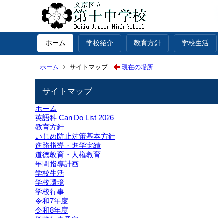
ホーム
学校紹介
教育方針
学校生活
ホーム
サイトマップ:
現在の場所
サイトマップ
ホーム
英語科 Can Do List 2026
教育方針
いじめ防止対策基本方針
進路指導・進学実績
道徳教育・人権教育
年間指導計画
学校生活
学校環境
学校行事
令和7年度
令和8年度