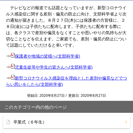
テレビなどの報道でも話題となっていますが、新型コロナウイ
ルス感染症に関する差別・偏見の防止に向け、文部科学省より次
の通知が届きました。８月２７日(木)には保護者の方皆様に、２
８日(金)には子供たちに配布します。子供たちに配布する際に
は、各クラスで差別や偏見をなくすことや思いやりの気持ちが大
切なことなどを伝えます。ご家庭でも、差別・偏見の防止につい
て話題にしていただけると幸いです。
⇒
保護者や地域の皆様へ(文部科学省)
⇒
児童生徒等や学生の皆さんへ(文部科学省)
⇒
新型コロナウイルス感染症を理由とした差別や偏見などでつ
らい思いをしたら(文部科学省)
登録日: 2020年8月27日 / 更新日: 2020年8月27日
このカテゴリー内の他のページ
卒業式（６年生）