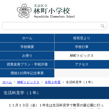
ホーム
校長室より
学校概要
学校行事
お便り
林町トピックス
授業改善プラン・学校評価
アクセス
開校110周年記念事業
ホーム
林町トピックス
令和２年度
生活科見学（１年）
生活科見学（１年）
１１月１３日（金）１年生は生活科見学で教育の森公園に行っ