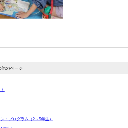
の他のページ
ート
会
ン・プログラム（2～5年生）