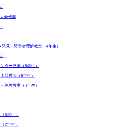
生）
ル大会優勝
）
さ発見・障害者理解教室（4年生）
生）
ンター見学（5年生）
上競技会（6年生）
ー体験教室（4年生）
（6年生）
（2年生）