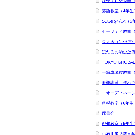
なかよし交流会（
落語教室（4年生
SDGsを学ぶ（5
セーフティ教室（
豆まき（1・6年
ほたるの幼虫放流
TOKYO GROBA
一輪車体験教室（
避難訓練・煙ハウ
コオーディネーシ
租税教室（6年生
席書会
俳句教室（5年生
小石川消防署見学