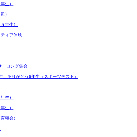
４年生）
避難）
（５年生）
ンティア体験
せ・ロング集会
生、ありがとう6年生（スポーツテスト）
１年生）
３年生）
体育朝会）
会