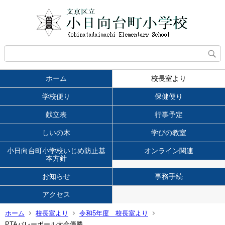
ホーム
校長室より
学校便り
保健便り
献立表
行事予定
しいの木
学びの教室
小日向台町小学校いじめ防止基
オンライン関連
本方針
お知らせ
事務手続
アクセス
ホーム
校長室より
令和5年度 校長室より
PTAバレーボール大会優勝