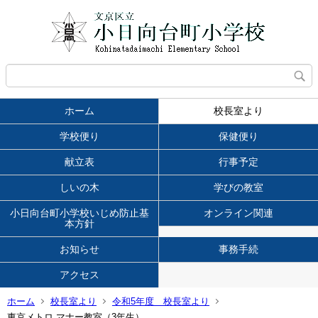
ホーム
校長室より
学校便り
保健便り
献立表
行事予定
しいの木
学びの教室
小日向台町小学校いじめ防止基
オンライン関連
本方針
お知らせ
事務手続
アクセス
ホーム
校長室より
令和5年度 校長室より
東京メトロ マナー教室（3年生）