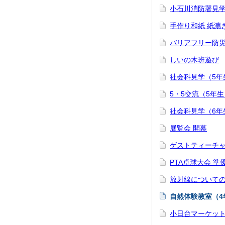
小石川消防署見学
手作り和紙 紙漉
バリアフリー防災
しいの木班遊び
社会科見学（5年
5・5交流（5年生
社会科見学（6年
展覧会 開幕
ゲストティーチャ
PTA卓球大会 準
放射線についての
自然体験教室（4
小日台マーケッ