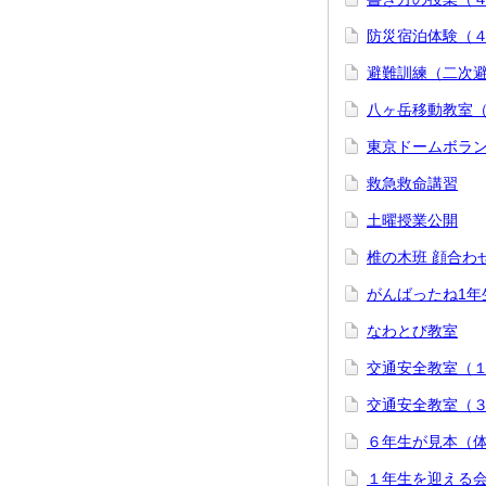
防災宿泊体験（
避難訓練（二次
八ヶ岳移動教室
東京ドームボラ
救急救命講習
土曜授業公開
椎の木班 顔合わ
がんばったね1年
なわとび教室
交通安全教室（
交通安全教室（
６年生が見本（
１年生を迎える