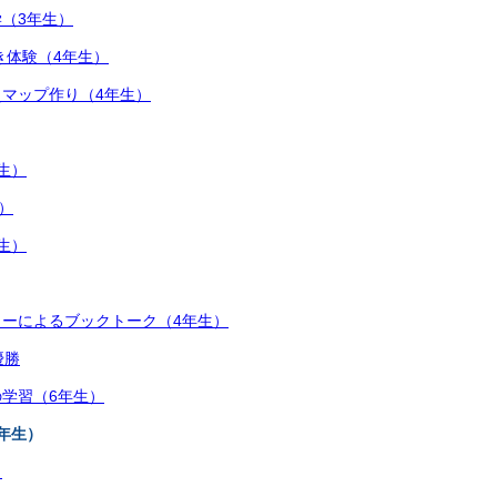
（3年生）
き体験（4年生）
マップ作り（4年生）
生）
）
生）
ーによるブックトーク（4年生）
優勝
学習（6年生）
年生）
ト