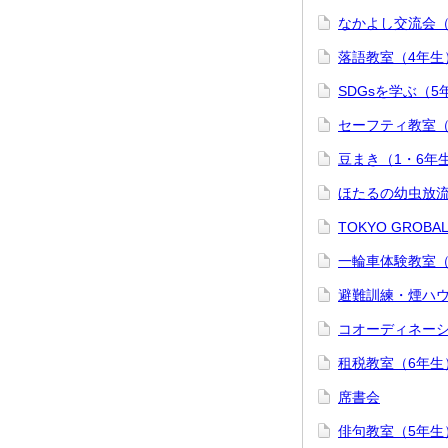
なかよし交流会（
落語教室（4年生
SDGsを学ぶ（5
セーフティ教室（
豆まき（1・6年
ほたるの幼虫放流
TOKYO GROBA
一輪車体験教室（
避難訓練・煙ハウ
コオーディネーシ
租税教室（6年生
席書会
俳句教室（5年生