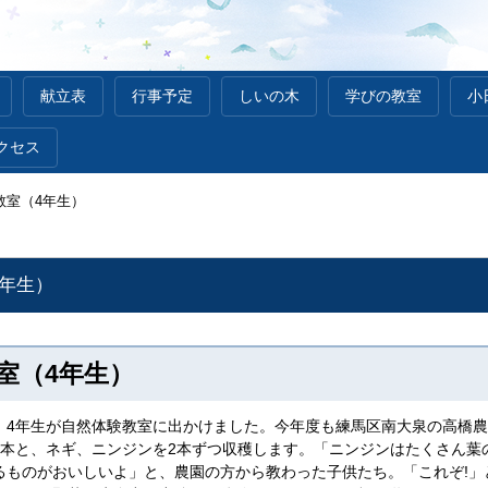
献立表
行事予定
しいの木
学びの教室
小
クセス
教室（4年生）
4年生）
室（4年生）
)は、4年生が自然体験教室に出かけました。今年度も練馬区南大泉の高橋
1本と、ネギ、ニンジンを2本ずつ収穫します。「ニンジンはたくさん葉
るものがおいしいよ」と、農園の方から教わった子供たち。「これぞ!」