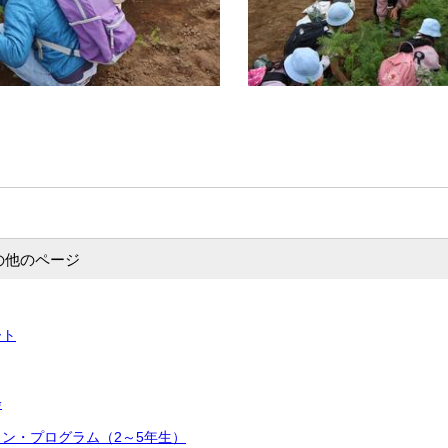
の他のページ
ート
会
ン・プログラム（2～5年生）