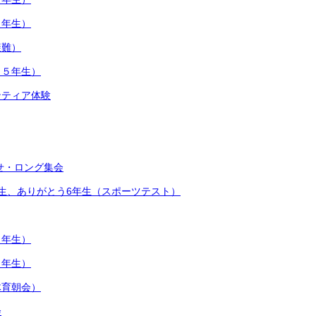
４年生）
避難）
（５年生）
ンティア体験
せ・ロング集会
生、ありがとう6年生（スポーツテスト）
１年生）
３年生）
体育朝会）
会