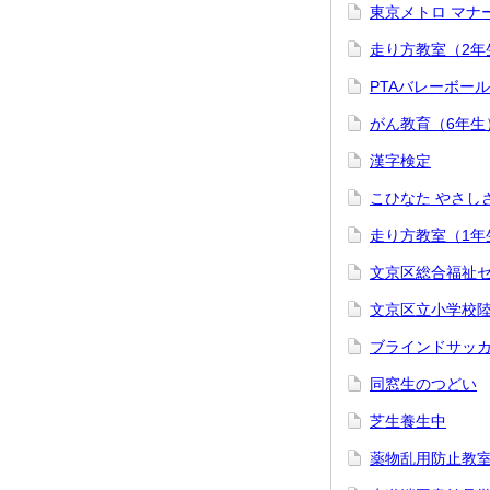
東京メトロ マナ
走り方教室（2年
PTAバレーボー
がん教育（6年生
漢字検定
こひなた やさし
走り方教室（1年
文京区総合福祉セ
文京区立小学校陸
ブラインドサッカ
同窓生のつどい
芝生養生中
薬物乱用防止教室