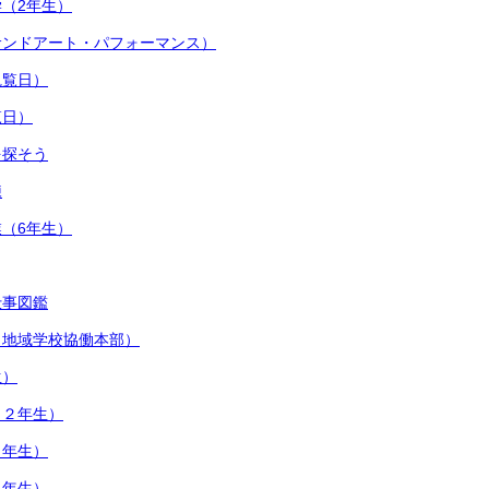
（2年生）
サンドアート・パフォーマンス）
観覧日）
覧日）
を探そう
練
（6年生）
仕事図鑑
（地域学校協働本部）
生）
（２年生）
６年生）
４年生）