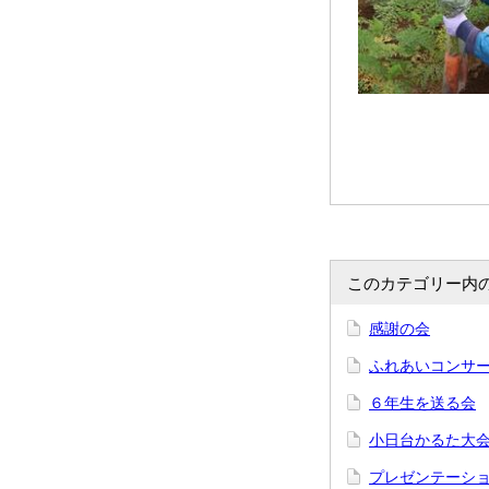
このカテゴリー内
感謝の会
ふれあいコンサ
６年生を送る会
小日台かるた大
プレゼンテーショ