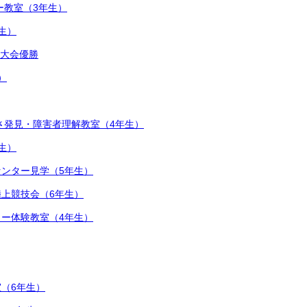
ー教室（3年生）
生）
ル大会優勝
）
さ発見・障害者理解教室（4年生）
生）
ンター見学（5年生）
上競技会（6年生）
ー体験教室（4年生）
（6年生）