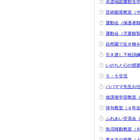
水道端図書館見学
芸術鑑賞教室（
運動会（保護者
運動会（児童観
自然園で生き物
引き渡し下校訓
いのちと心の授業
５・５交流
パパママ先生お
放課後学習教室
俳句教室（４年
ふれあい交流会
魚沼移動教室（
書き方の授業（