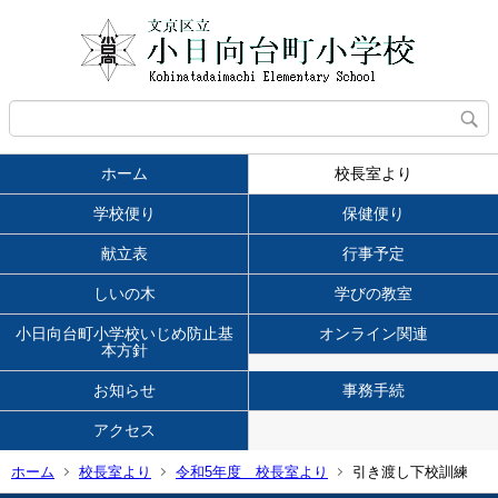
ホーム
校長室より
学校便り
保健便り
献立表
行事予定
しいの木
学びの教室
小日向台町小学校いじめ防止基
オンライン関連
本方針
お知らせ
事務手続
アクセス
ホーム
校長室より
令和5年度 校長室より
引き渡し下校訓練