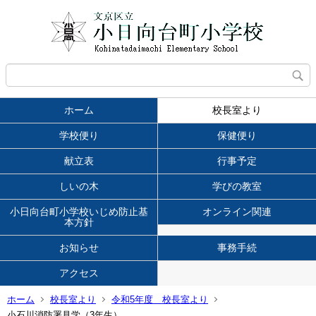
ホーム
校長室より
学校便り
保健便り
献立表
行事予定
しいの木
学びの教室
小日向台町小学校いじめ防止基
オンライン関連
本方針
お知らせ
事務手続
アクセス
ホーム
校長室より
令和5年度 校長室より
小石川消防署見学（3年生）