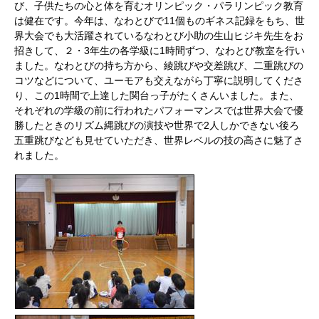
び、子供たちの心と体を育むオリンピック・パラリンピック教育
は健在です。今年は、なわとびで11個ものギネス記録をもち、世
界大会でも大活躍されているなわとび小助の生山ヒジキ先生をお
招きして、２・3年生の各学級に1時間ずつ、なわとび教室を行い
ました。なわとびの持ち方から、綾跳びや交差跳び、二重跳びの
コツなどについて、ユーモアも交えながら丁寧に説明してくださ
り、この1時間で上達した関台っ子がたくさんいました。また、
それぞれの学級の前に行われたパフォーマンスでは世界大会で優
勝したときのリズム縄跳びの演技や世界で2人しかできない後ろ
五重跳びなども見せていただき、世界レベルの技の高さに魅了さ
れました。