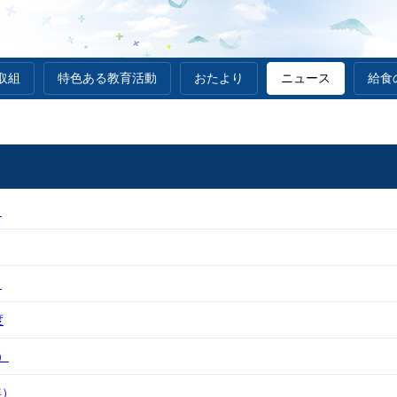
取組
特色ある教育活動
おたより
ニュース
給食
）
）
度
）
年）