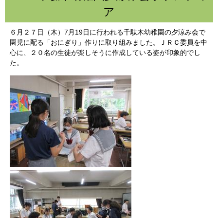
ア
６月２７日（木）
7
月
19
日に行われる千駄木幼稚園の夕涼み会で
園児に配る「おにぎり」作りに取り組みました。ＪＲＣ委員を中
心に、２０名の生徒が楽しそうに作成している姿が印象的でし
た。