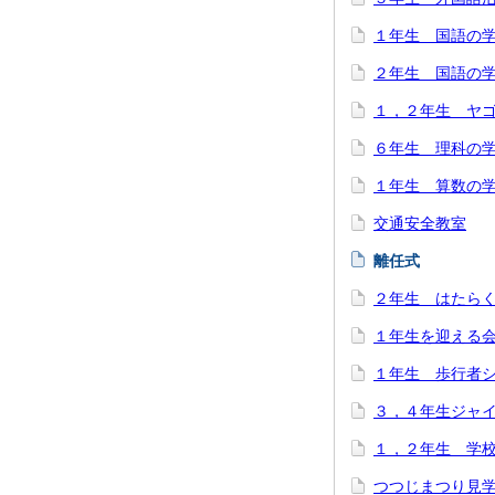
１年生 国語の
２年生 国語の
１，２年生 ヤ
６年生 理科の
１年生 算数の
交通安全教室
離任式
２年生 はたら
１年生を迎える
１年生 歩行者
３，４年生ジャ
１，２年生 学
つつじまつり見