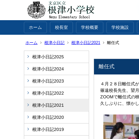
ホーム
校長室
学校概要
学校施設
ホーム
根津小日記
根津小日記2021
離任式
根津小日記2025
離任式
根津小日記2024
根津小日記2023
４月２８日離任式
篠遠校長先生、望
根津小日記2022
ZOOMで離任式の
久しぶりに、懐か
根津小日記2021
根津小日記2020
根津小日記2019