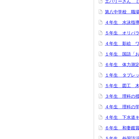
エバリーさん 
第八中学校 職
４年生 水泳指
５年生 オリパラ
４年生 影絵 
１年生 国語「お
６年生 体力測
１年生 タブレ
５年生 図工 
３年生 理科の
４年生 理科の
４年生 下水道
６年生 和妻鑑
５年生 外国語