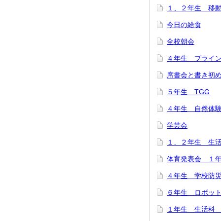
１、２年生 移
今日の給食
全校朝会
４年生 ブライ
席書会と書き初
５年生 TGG
４年生 自然体
学芸会
１、２年生 生
体育発表会 １
４年生 学校防
６年生 ロボット
１年生 生活科