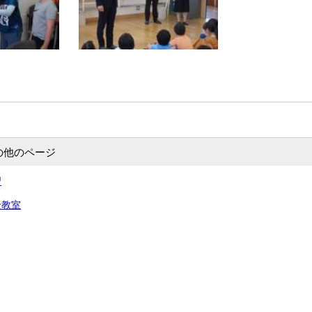
の他のページ
習
全教室