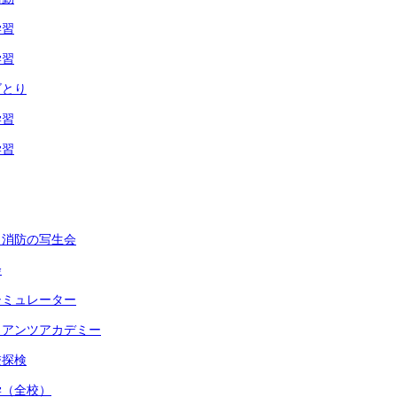
学習
学習
ゴとり
学習
学習
く消防の写生会
会
シミュレーター
イアンツアカデミー
校探検
学（全校）