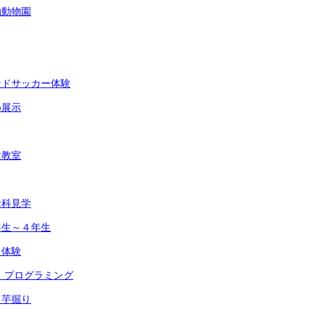
動動物園
ンドサッカー体験
め展示
験教室
活科見学
年生～４年生
災体験
 プログラミング
 芋掘り