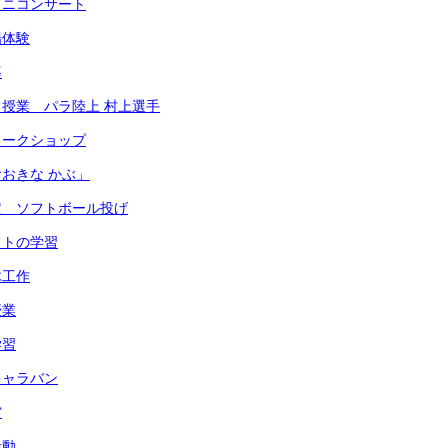
ミニコンサート
場体験
導
授業 パラ陸上 村上選手
ワークショップ
おきな かぶ」
定 ソフトボール投げ
ットの学習
木工作
授業
学習
キャラバン
賞
活動