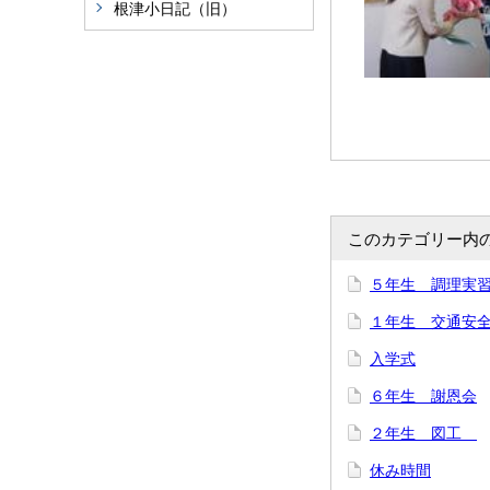
根津小日記（旧）
このカテゴリー内
５年生 調理実
１年生 交通安
入学式
６年生 謝恩会
２年生 図工
休み時間