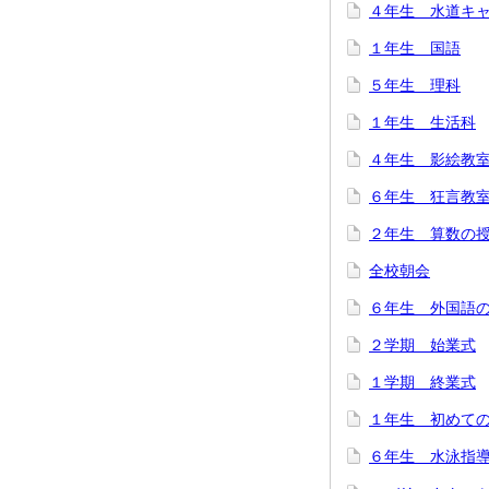
４年生 水道キ
１年生 国語
５年生 理科
１年生 生活科
４年生 影絵教
６年生 狂言教
２年生 算数の
全校朝会
６年生 外国語
２学期 始業式
１学期 終業式
１年生 初めて
６年生 水泳指