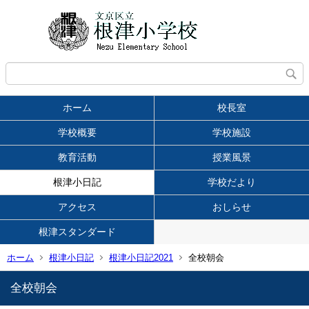
ホーム
校長室
学校概要
学校施設
教育活動
授業風景
根津小日記
学校だより
アクセス
おしらせ
根津スタンダード
ホーム
根津小日記
根津小日記2021
全校朝会
全校朝会