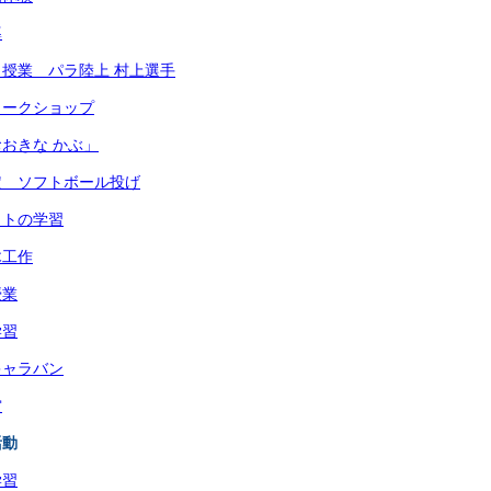
導
授業 パラ陸上 村上選手
ワークショップ
おきな かぶ」
定 ソフトボール投げ
ットの学習
木工作
授業
学習
キャラバン
賞
活動
学習