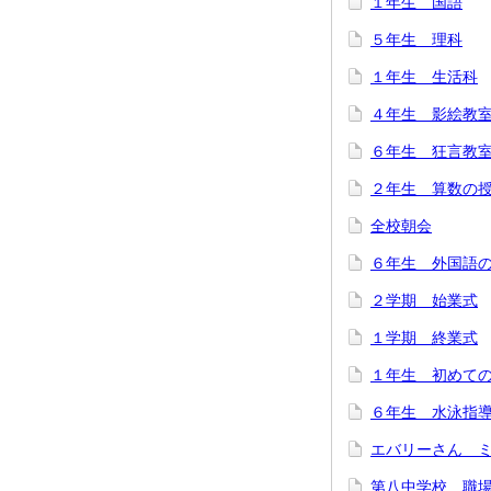
１年生 国語
５年生 理科
１年生 生活科
４年生 影絵教
６年生 狂言教
２年生 算数の
全校朝会
６年生 外国語
２学期 始業式
１学期 終業式
１年生 初めて
６年生 水泳指
エバリーさん 
第八中学校 職