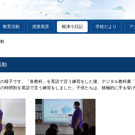
教育活動
授業風景
根津小日記
学校だより
ア
活動
活動
動の様子です。「各教科」を英語で言う練習をした後、デジタル教科書
日の時間割を英語で言う練習をしました。子供たちは、積極的に手を挙