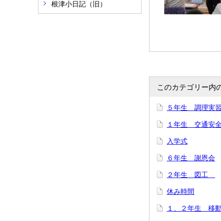
根津小日記（旧）
このカテゴリー内
５年生 調理実
１年生 交通安
入学式
６年生 謝恩会
２年生 図工
休み時間
１、２年生 移