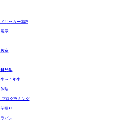
ンドサッカー体験
め展示
験教室
活科見学
年生～４年生
災体験
 プログラミング
 芋掘り
ャラバン