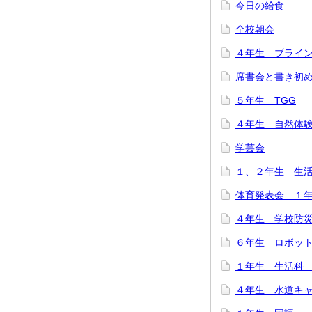
今日の給食
全校朝会
４年生 ブライ
席書会と書き初
５年生 TGG
４年生 自然体
学芸会
１、２年生 生
体育発表会 １
４年生 学校防
６年生 ロボット
１年生 生活科
４年生 水道キ