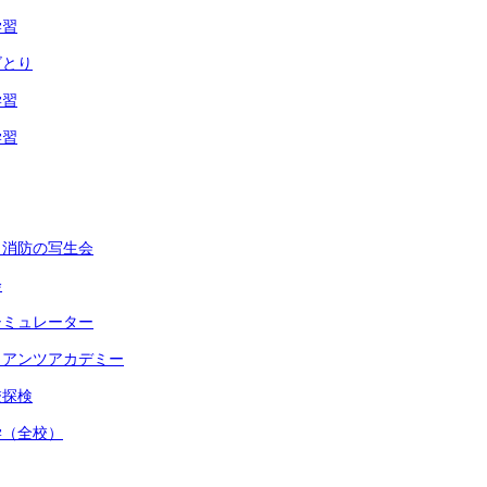
学習
ゴとり
学習
学習
く消防の写生会
会
シミュレーター
イアンツアカデミー
校探検
学（全校）