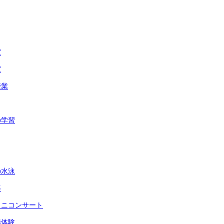
室
室
授業
の学習
の水泳
導
ミニコンサート
場体験