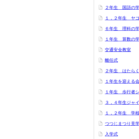
２年生 国語の
１，２年生 ヤ
６年生 理科の
１年生 算数の
交通安全教室
離任式
２年生 はたら
１年生を迎える
１年生 歩行者
３，４年生ジャ
１，２年生 学
つつじまつり見
入学式