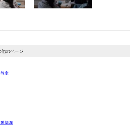
の他のページ
習
全教室
動動物園