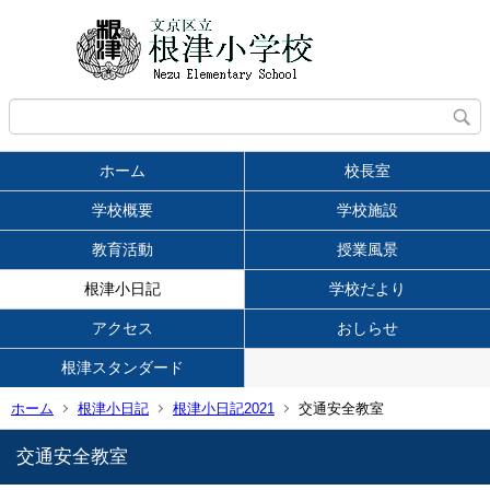
ホーム
校長室
学校概要
学校施設
教育活動
授業風景
根津小日記
学校だより
アクセス
おしらせ
根津スタンダード
ホーム
根津小日記
根津小日記2021
交通安全教室
交通安全教室