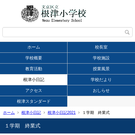
ホーム
校長室
学校概要
学校施設
教育活動
授業風景
根津小日記
学校だより
アクセス
おしらせ
根津スタンダード
ホーム
根津小日記
根津小日記2021
１学期 終業式
１学期 終業式