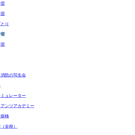
学習
学習
ゴとり
学習
学習
く消防の写生会
会
シミュレーター
イアンツアカデミー
校探検
学（全校）