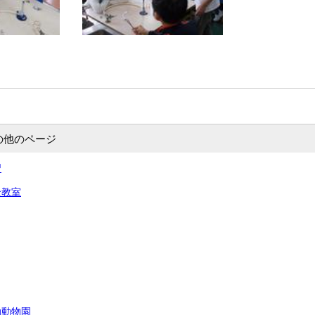
の他のページ
習
全教室
動動物園