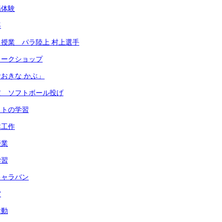
場体験
導
授業 パラ陸上 村上選手
ワークショップ
おきな かぶ」
定 ソフトボール投げ
ットの学習
木工作
授業
学習
キャラバン
賞
活動