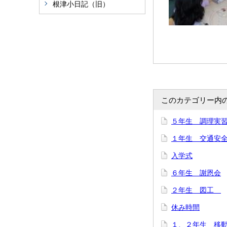
根津小日記（旧）
このカテゴリー内
５年生 調理実
１年生 交通安
入学式
６年生 謝恩会
２年生 図工
休み時間
１、２年生 移