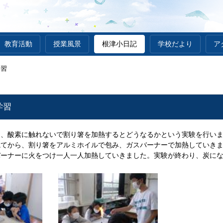
教育活動
授業風景
根津小日記
学校だより
ア
学習
学習
間、酸素に触れないで割り箸を加熱するとどうなるかという実験を行い
観てから、割り箸をアルミホイルで包み、ガスバーナーで加熱していき
バーナーに火をつけ一人一人加熱していきました。実験が終わり、炭に