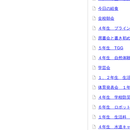
今日の給食
全校朝会
４年生 ブライ
席書会と書き初
５年生 TGG
４年生 自然体
学芸会
１、２年生 生
体育発表会 １
４年生 学校防
６年生 ロボット
１年生 生活科
４年生 水道キ