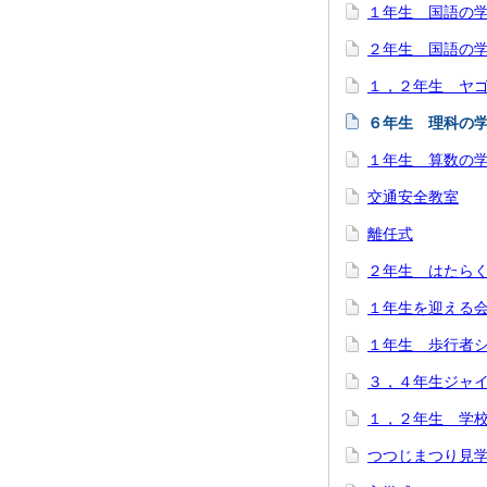
１年生 国語の
２年生 国語の
１，２年生 ヤ
６年生 理科の
１年生 算数の
交通安全教室
離任式
２年生 はたら
１年生を迎える
１年生 歩行者
３，４年生ジャ
１，２年生 学
つつじまつり見