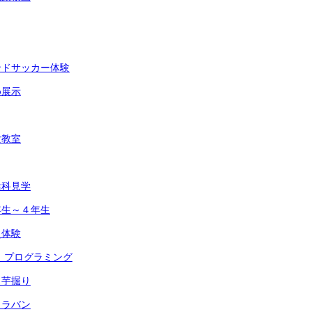
ンドサッカー体験
め展示
験教室
活科見学
年生～４年生
災体験
 プログラミング
 芋掘り
ャラバン