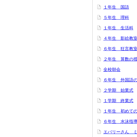
１年生 国語
５年生 理科
１年生 生活科
４年生 影絵教
６年生 狂言教
２年生 算数の
全校朝会
６年生 外国語
２学期 始業式
１学期 終業式
１年生 初めて
６年生 水泳指
エバリーさん 