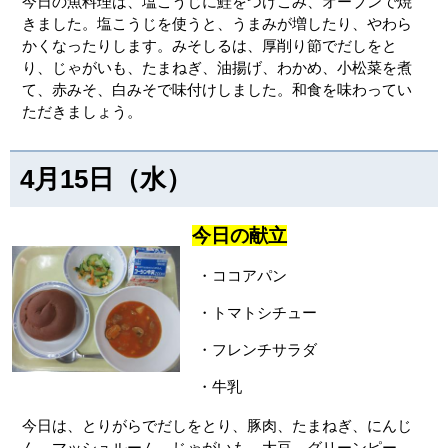
今日の魚料理は、塩こうじに鮭をつけこみ、オーブンで焼
きました。塩こうじを使うと、うまみが増したり、やわら
かくなったりします。みそしるは、厚削り節でだしをと
り、じゃがいも、たまねぎ、油揚げ、わかめ、小松菜を煮
て、赤みそ、白みそで味付けしました。和食を味わってい
ただきましょう。
4月15日（水）
今日の献立
・ココアパン
・トマトシチュー
・フレンチサラダ
・牛乳
今日は、とりがらでだしをとり、豚肉、たまねぎ、にんじ
ん、マッシュルーム、じゃがいも、大豆、グリーンピー