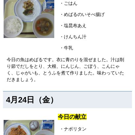
・ごはん
・めばるのいそべ揚げ
・塩昆布あえ
・けんちん汁
・牛乳
今日の魚はめばるです。衣に青のりを混ぜました。汁は削
り節でだしをとり、大根、にんじん、ごぼう、こんにゃ
く、じゃがいも、とうふを煮て作りました。味わっていた
だきましょう。
4月24日（金）
今日の献立
・ナポリタン