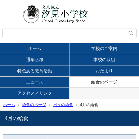
ホーム
学校のご案内
通学区域
本校の取組
特色ある教育活動
おたより
ニュース
給食のページ
アクセス／リンク
ホーム
給食のページ
日々の給食
4月の給食
4月の給食