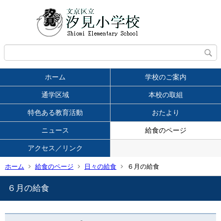
ホーム
学校のご案内
通学区域
本校の取組
特色ある教育活動
おたより
ニュース
給食のページ
アクセス／リンク
ホーム
給食のページ
日々の給食
６月の給食
６月の給食