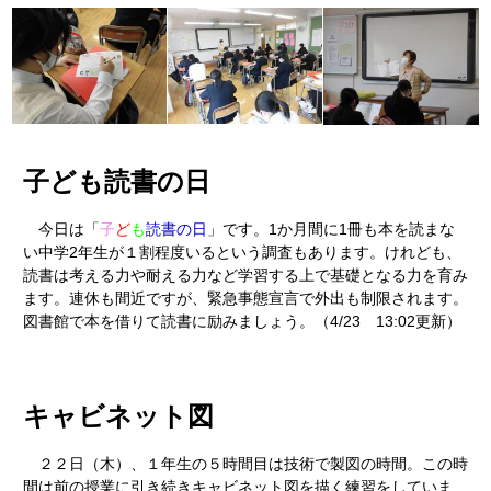
子ども読書の日
今日は「
子
ど
も
読書の日
」です。1か月間に1冊も本を読まな
い中学2年生が１割程度いるという調査もあります。けれども、
読書は考える力や耐える力など学習する上で基礎となる力を育み
ます。連休も間近ですが、緊急事態宣言で外出も制限されます。
図書館で本を借りて読書に励みましょう。（4/23 13:02更新）
キャビネット図
２２日（木）、１年生の５時間目は技術で製図の時間。この時
間は前の授業に引き続きキャビネット図を描く練習をしていま