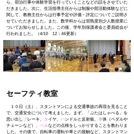
ら、宿泊行事や体験学習を行っていくことなどの話をさせていた
だきました。次に、生活指導主任からは制服や部活動体験などに
関して、教務主任からは行事予定や評価・評定についてご説明さ
せていただきました。また、数学科からは習熟度別少人数授業に
ついてお知らせしました。この後、学年別保護者会と委員総会が
行われました。（4/10 12：46更新）
セーフティ教室
１０日（土）、スタントマンによる交通事故の再現を見ること
で、交通安全について考えました。まず、「ぶたはしゃべる」を
思い出し
ブ
レーキ、
タ
イヤ、
ハ
ンドルと反射板、
車
体（ペダルや
チェーンなど）、
ベル
などの点検をしっかりすることを教わりま
した。その後で、自転車の運転や車との接触など、スタントマン