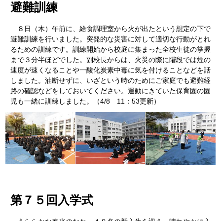
避難訓練
８日（木）午前に、給食調理室から火が出たという想定の下で
避難訓練を行いました。突発的な災害に対して適切な行動がとれ
るための訓練です。訓練開始から校庭に集まった全校生徒の掌握
まで３分半ほどでした。副校長からは、火災の際に階段では煙の
速度が速くなることや一酸化炭素中毒に気を付けることなどを話
しました。油断せずに、いざという時のためにご家庭でも避難経
路の確認などをしておいてください。運動にきていた保育園の園
児も一緒に訓練しました。（4/8 11：53更新）
第７５回入学式