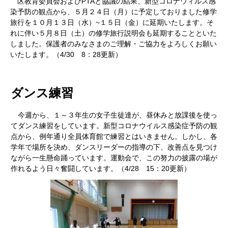
区教育委員会およびPTAと協議の結果、新型コロナウィルス感
染予防の観点から、５月２４日（月）に予定しておりました修学
旅行を１０月１３日（水）~１５日（金）に延期いたします。そ
れに伴い５月８日（土）の修学旅行説明会も延期することといた
しました。保護者のみなさまのご理解・ご協力をよろしくお願い
いたします。（4/30 8：28更新）
ダンス練習
今週から、１～３年生の女子生徒達が、昼休みと放課後を使っ
てダンス練習をしています。新型コロナウイルス感染症予防の観
点から、例年通り全員体育館で練習とはいきません。しかし、各
学年で場所を決め、ダンスリーダーの指導の下、改善点を見つけ
ながら一生懸命踊っています。運動会で、この努力の披露の場が
作れるよう日々奮闘しています。（4/28 15：20更新）