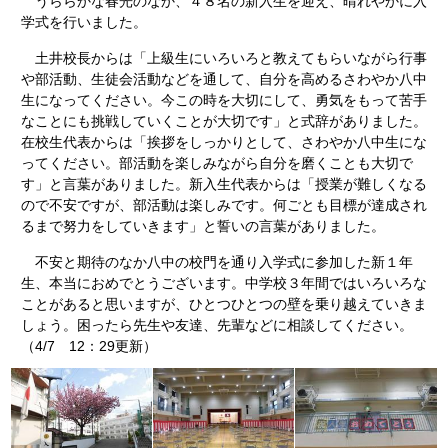
うららかな春光のなか、４８名の新入生を迎え、晴れやかに入
学式を行いました。
土井校長からは「上級生にいろいろと教えてもらいながら行事
や部活動、生徒会活動などを通して、自分を高めるさわやか八中
生になってください。今この時を大切にして、勇気をもって苦手
なことにも挑戦していくことが大切です」と式辞がありました。
在校生代表からは「挨拶をしっかりとして、さわやか八中生にな
ってください。部活動を楽しみながら自分を磨くことも大切で
す」と言葉がありました。新入生代表からは「授業が難しくなる
ので不安ですが、部活動は楽しみです。何ごとも目標が達成され
るまで努力をしていきます」と誓いの言葉がありました。
不安と期待のなか八中の校門を通り入学式に参加した新１年
生、本当におめでとうございます。中学校３年間ではいろいろな
ことがあると思いますが、ひとつひとつの壁を乗り越えていきま
しょう。困ったら先生や友達、先輩などに相談してください。
（4/7 12：29更新）