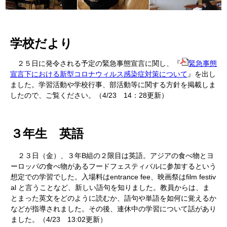
学校だより
２５日に発令される予定の緊急事態宣言に関し、『
緊急事態
宣言下における新型コロナウィルス感染症対策について
』を出し
ました。学習活動や学校行事、部活動等に関する方針を掲載しま
したので、ご覧ください。（4/23 14：28更新）
３年生 英語
２３日（金）、３年B組の２限目は英語。アジアの食べ物とヨ
ーロッパの食べ物があるフードフェスティバルに参加するという
想定での学習でした。入場料はentrance fee、映画祭はfilm festiv
al と言うことなど、新しい語句を知りました。教員からは、ま
とまった英文をどのように読むか、語句や単語を如何に覚えるか
などが指導されました。その後、連休中の学習について話があり
ました。（4/23 13:02更新）