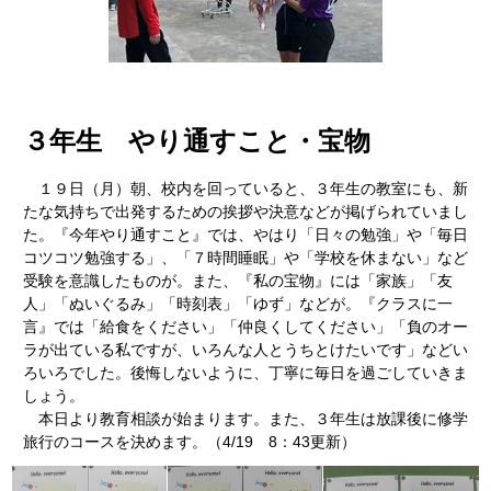
３年生 やり通すこと・宝物
１９日（月）朝、校内を回っていると、３年生の教室にも、新
たな気持ちで出発するための挨拶や決意などが掲げられていまし
た。『今年やり通すこと』では、やはり「日々の勉強」や「毎日
コツコツ勉強する」、「７時間睡眠」や「学校を休まない」など
受験を意識したものが。また、『私の宝物』には「家族」「友
人」「ぬいぐるみ」「時刻表」「ゆず」などが。『クラスに一
言』では「給食をください」「仲良くしてください」「負のオー
ラが出ている私ですが、いろんな人とうちとけたいです」などい
ろいろでした。後悔しないように、丁寧に毎日を過ごしていきま
しょう。
本日より教育相談が始まります。また、３年生は放課後に修学
旅行のコースを決めます。（4/19 8：43更新）