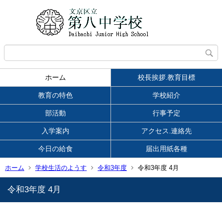
ホーム
校長挨拶.教育目標
教育の特色
学校紹介
部活動
行事予定
入学案内
アクセス.連絡先
今日の給食
届出用紙各種
ホーム
学校生活のようす
令和3年度
令和3年度 4月
令和3年度 4月