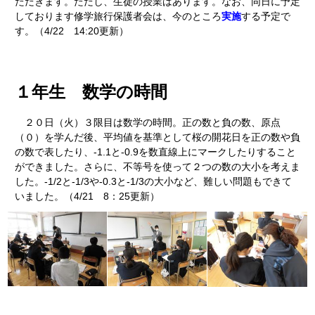
ただきます。ただし、生徒の授業はあります。なお、同日に予定
しております修学旅行保護者会は、今のところ
実施
する予定で
す。（4/22 14:20更新）
１年生 数学の時間
２０日（火）３限目は数学の時間。正の数と負の数、原点
（０）を学んだ後、平均値を基準として桜の開花日を正の数や負
の数で表したり、-1.1と-0.9を数直線上にマークしたりすること
ができました。さらに、不等号を使って２つの数の大小を考えま
した。-1/2と-1/3や-0.3と-1/3の大小など、難しい問題もできて
いました。（4/21 8：25更新）