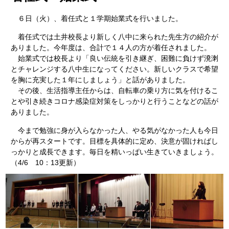
６日（火）、着任式と１学期始業式を行いました。
着任式では土井校長より新しく八中に来られた先生方の紹介が
ありました。今年度は、合計で１４人の方が着任されました。
始業式では校長より「良い伝統を引き継ぎ、困難に負けず溌溂
とチャレンジする八中生になってください。新しいクラスで希望
を胸に充実した１年にしましょう」と話がありました。
その後、生活指導主任からは、自転車の乗り方に気を付けるこ
とや引き続きコロナ感染症対策をしっかりと行うことなどの話が
ありました。
今まで勉強に身が入らなかった人、やる気がなかった人も今日
からが再スタートです。目標を具体的に定め、決意が固ければし
っかりと成長できます。毎日を精いっぱい生きていきましょう。
（4/6 10：13更新）