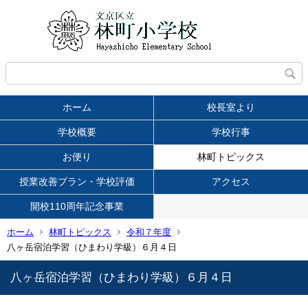
ホーム
校長室より
学校概要
学校行事
お便り
林町トピックス
授業改善プラン・学校評価
アクセス
開校110周年記念事業
ホーム
林町トピックス
令和７年度
八ヶ岳宿泊学習（ひまわり学級）６月４日
八ヶ岳宿泊学習（ひまわり学級）６月４日