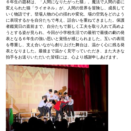
６年生の題材は、「人間になりたがった猫」。魔法で人間の姿に
変えられた猫「ライオネル」が、人間の世界を冒険し、成長して
いく物語です。登場人物の心の揺れや変化、場の空気をどのよう
に表現するかを自分たちで考え、話合いを重ねてきました。保護
者鑑賞日の直前まで、自分たちで新しく工夫を取り入れて高めよ
うとする姿が見られ、今回が小学校生活での最初で最後の劇の発
表となる６年生の強い思いと覚悟が感じられました。互いの表現
を尊重し、支え合いながら創り上げた舞台は、温かく心に残る発
表となりました。最後まで温かく見守っていただき、また大きな
拍手をお送りいただいた皆様には、心より感謝申しあげます。