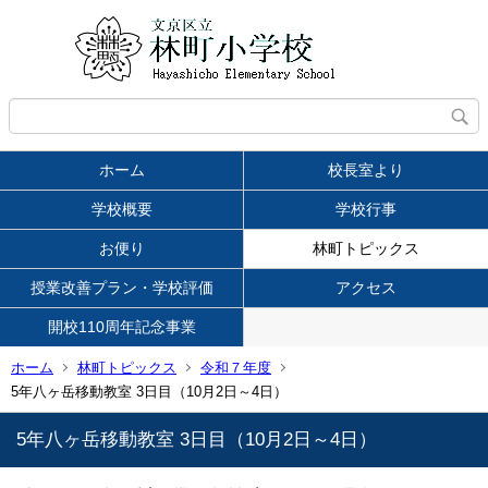
ホーム
校長室より
学校概要
学校行事
お便り
林町トピックス
授業改善プラン・学校評価
アクセス
開校110周年記念事業
ホーム
林町トピックス
令和７年度
5年八ヶ岳移動教室 3日目（10月2日～4日）
5年八ヶ岳移動教室 3日目（10月2日～4日）