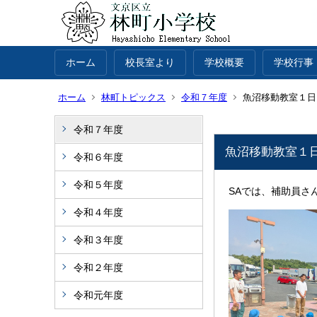
ホーム
校長室より
学校概要
学校行事
ホーム
林町トピックス
令和７年度
魚沼移動教室１日
令和７年度
魚沼移動教室１
令和６年度
令和５年度
SAでは、補助員さ
令和４年度
令和３年度
令和２年度
令和元年度