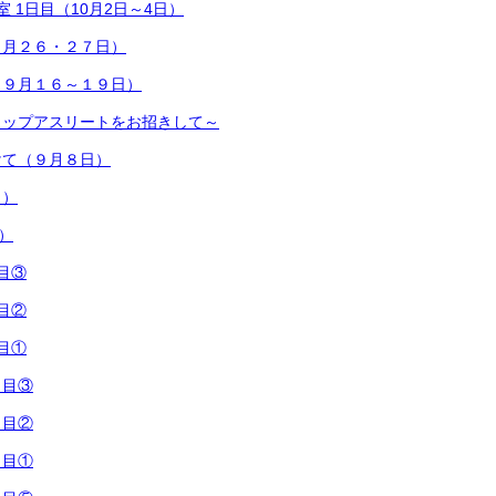
 1日目（10月2日～4日）
９月２６・２７日）
（９月１６～１９日）
トップアスリートをお招きして～
けて（９月８日）
日）
）
目③
目②
目①
日目③
日目②
日目①