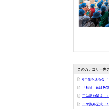
このカテゴリー内
6年生を送る会（
「福祉」体験教室
三学期始業式（
二学期終業式（