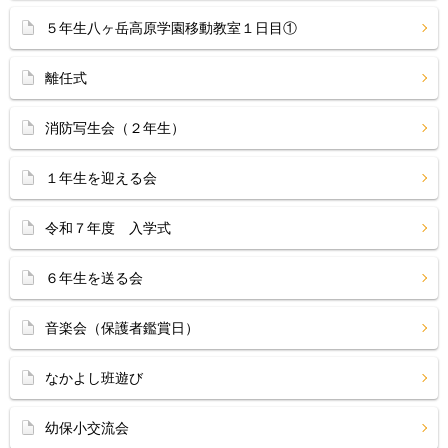
５年生八ヶ岳高原学園移動教室１日目①
離任式
消防写生会（２年生）
１年生を迎える会
令和７年度 入学式
６年生を送る会
音楽会（保護者鑑賞日）
なかよし班遊び
幼保小交流会