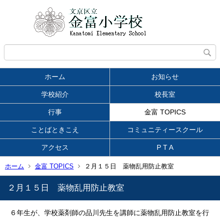
ホーム
お知らせ
学校紹介
校長室
行事
金富 TOPICS
ことばときこえ
コミュニティースクール
アクセス
P T A
ホーム
金富 TOPICS
２月１５日 薬物乱用防止教室
２月１５日 薬物乱用防止教室
６年生が、学校薬剤師の品川先生を講師に薬物乱用防止教室を行