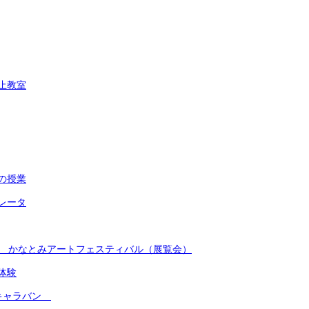
止教室
の授業
レータ
念 かなとみアートフェスティバル（展覧会）
体験
トキャラバン