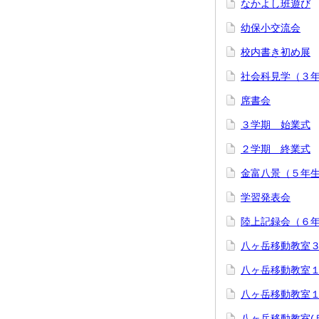
なかよし班遊び
幼保小交流会
校内書き初め展
社会科見学（３
席書会
３学期 始業式
２学期 終業式
金富八景（５年
学習発表会
陸上記録会（６
八ヶ岳移動教室
八ヶ岳移動教室
八ヶ岳移動教室
八ヶ岳移動教室(