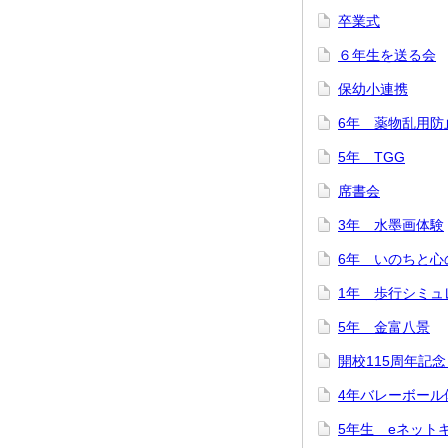
卒業式
６年生を送る会
保幼小連携
6年 薬物乱用防
5年 TGG
席書会
3年 水墨画体験
6年 いのちと心
1年 歩行シミュ
5年 金富八景
開校115周年記
4年バレーボール
5年生 eネッ