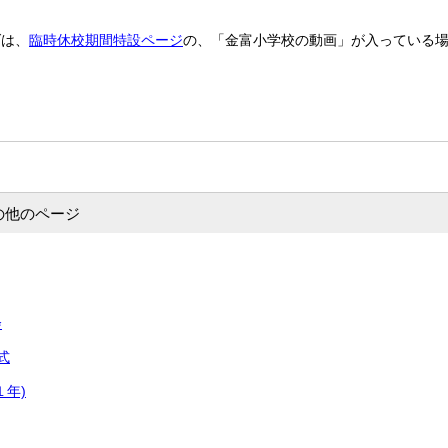
ダは、
臨時休校期間特設ページ
の、「金富小学校の動画」が入っている
の他のページ
会
式
１年)