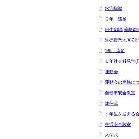
水泳指導
２年 遠足
日生劇場(演劇鑑賞
道徳授業地区公
1年 遠足
６年社会科見学(
運動会
運動会の実施に
自転車安全教室
離任式
１年生を迎える
交通安全教室
入学式