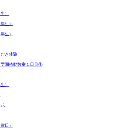
年生）
２年生）
４年生）
皮むき体験
原学園移動教室１日目①
年生）
会
学式
鑑賞日）