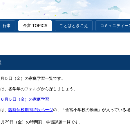
行事
金富 TOPICS
ことばときこえ
コミュニティー
題
６月５日（金）の家庭学習一覧です。
画は、各学年のフォルダから探しましょう。
～６月５日（金）の家庭学習
ダは、
臨時休校期間特設ページ
の、「金富小学校の動画」が入っている
５月29日（金）の時間割、学習課題一覧です。