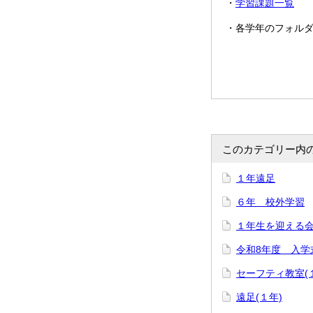
・
学習課題一覧
・各学年のフォル
このカテゴリー内
１年遠足
６年 校外学習
１年生を迎える
令和8年度 入学
セーフティ教室(
遠足(１年)