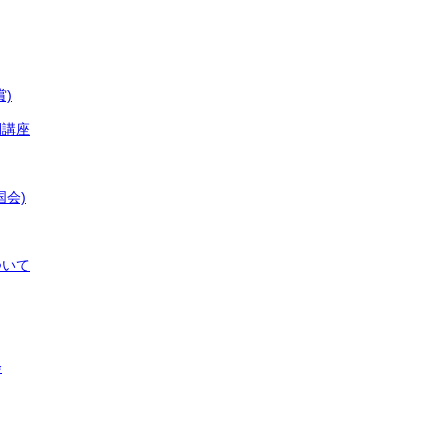
)
開講座
国会)
ついて
会