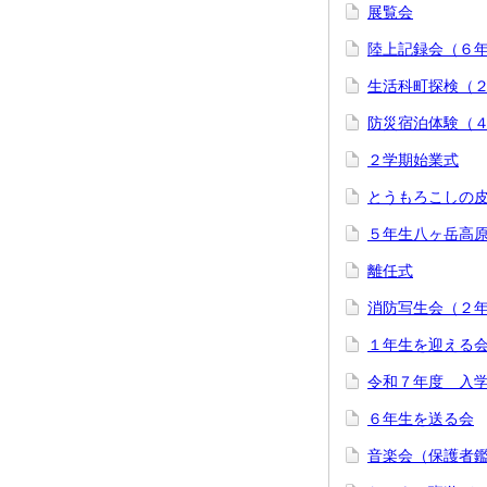
展覧会
陸上記録会（６
生活科町探検（
防災宿泊体験（
２学期始業式
とうもろこしの
５年生八ヶ岳高
離任式
消防写生会（２
１年生を迎える
令和７年度 入
６年生を送る会
音楽会（保護者