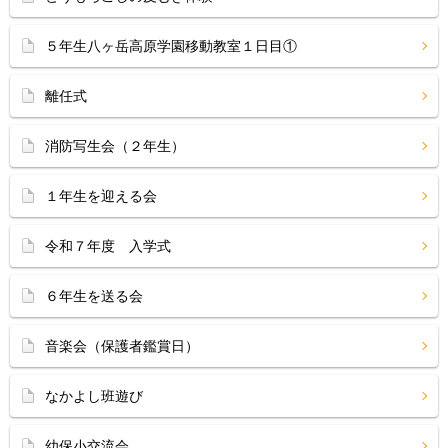
５年生八ヶ岳高原学園移動教室１日目①
離任式
消防写生会（２年生）
１年生を迎える会
令和７年度 入学式
６年生を送る会
音楽会（保護者鑑賞日）
なかよし班遊び
幼保小交流会