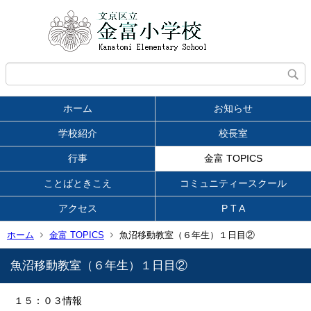
ホーム
お知らせ
学校紹介
校長室
行事
金富 TOPICS
ことばときこえ
コミュニティースクール
アクセス
P T A
ホーム
金富 TOPICS
魚沼移動教室（６年生）１日目②
魚沼移動教室（６年生）１日目②
１５：０３情報