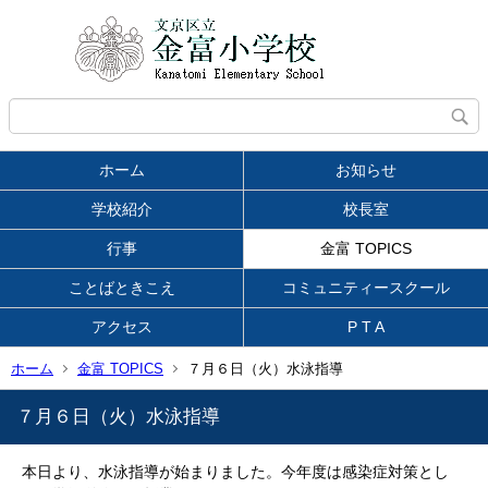
ホーム
お知らせ
学校紹介
校長室
行事
金富 TOPICS
ことばときこえ
コミュニティースクール
アクセス
P T A
ホーム
金富 TOPICS
７月６日（火）水泳指導
７月６日（火）水泳指導
本日より、水泳指導が始まりました。今年度は感染症対策とし