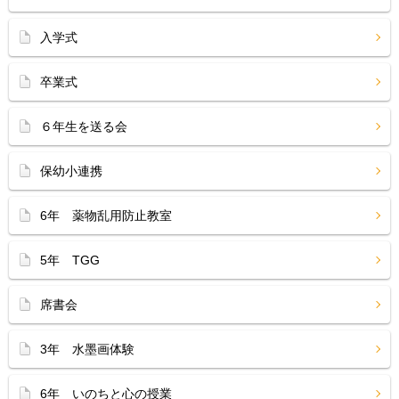
入学式
卒業式
６年生を送る会
保幼小連携
6年 薬物乱用防止教室
5年 TGG
席書会
3年 水墨画体験
6年 いのちと心の授業