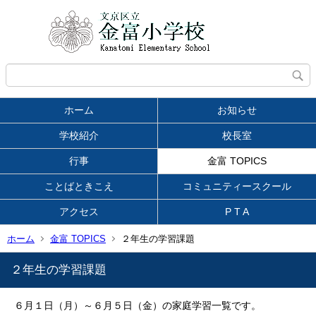
ホーム
お知らせ
学校紹介
校長室
行事
金富 TOPICS
ことばときこえ
コミュニティースクール
アクセス
P T A
ホーム
金富 TOPICS
２年生の学習課題
２年生の学習課題
６月１日（月）～６月５日（金）の家庭学習一覧です。