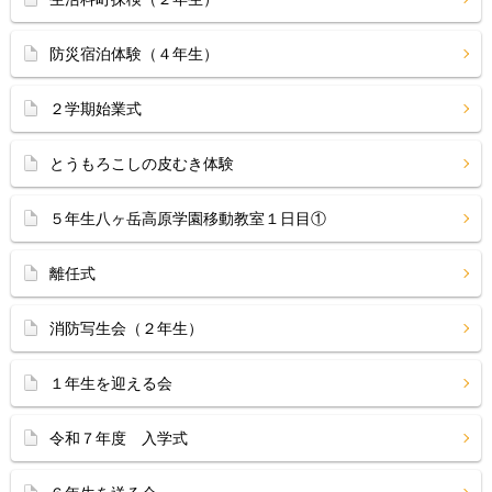
防災宿泊体験（４年生）
２学期始業式
とうもろこしの皮むき体験
５年生八ヶ岳高原学園移動教室１日目①
離任式
消防写生会（２年生）
１年生を迎える会
令和７年度 入学式