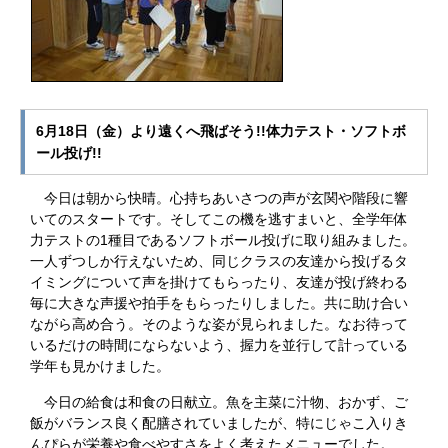
6月18日（金）より遠くへ飛ばそう!!体力テスト・ソフトボ
ール投げ!!
今日は朝から快晴。心持ちあいさつの声が玄関や階段に響
いてのスタートです。そしてこの機を逃すまいと、全学年体
力テストの1種目であるソフトボール投げに取り組みました。
一人ずつしか行えないため、同じクラスの友達から投げるタ
イミングについて声を掛けてもらったり、友達が投げ終わる
毎に大きな声援や拍手をもらったりしました。共に助け合い
ながら高め合う。そのような姿が見られました。なお待って
いるだけの時間にならないよう、握力を並行して計っている
学年も見かけました。
今日の給食は和食の日献立。魚を主菜に汁物、おかず、ご
飯がバランス良く配膳されていましたが、特にじゃこ入りき
んぴらが栄養や食べやすさをよく考えたメニューでした。