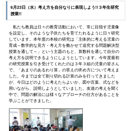
6月23日（水）考え方を自分なりに表現しよう!!３年生研究
授業!!
私たち教員は日々の教育活動において、常に目指す児童像
を設定し、そのような子供たちを育てたれるように日々研究
しています。本年度の本校の研究は「主体的に考える児童の
育成～数学的な見方・考え方を働かせて追究する問題解決型
授業を通して～」という主題のもと、算数科を通して自分の
考え方を説明できるようにしようとしています。今年度最初
の研究授業を引き受けてくれたのは３年３組の児童の皆さん
で、「あまりのあるわり算」の答えの求め方について考えま
した。今までは全て割り切れる計算のみを行ってきました
が、今日はどのように考えたらよいか、図や言葉、式などを
用いながら、説明しようとしていました。友達の考えを聞く
中で、問題の解法には様々なアプローチの仕方があることを
学ぶことができました。