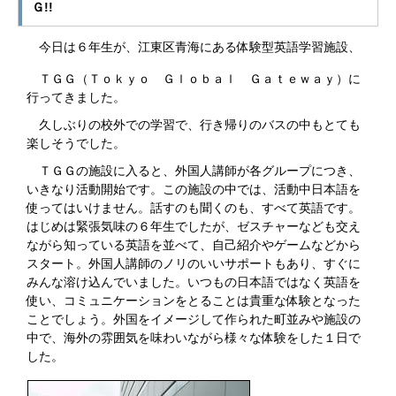
Ｇ!!
今日は６年生が、江東区青海にある体験型英語学習施設、
ＴＧＧ（Ｔｏｋｙｏ Ｇｌｏｂａｌ Ｇａｔｅｗａｙ）に
行ってきました。
久しぶりの校外での学習で、行き帰りのバスの中もとても
楽しそうでした。
ＴＧＧの施設に入ると、外国人講師が各グループにつき、
いきなり活動開始です。この施設の中では、活動中日本語を
使ってはいけません。話すのも聞くのも、すべて英語です。
はじめは緊張気味の６年生でしたが、ゼスチャーなども交え
ながら知っている英語を並べて、自己紹介やゲームなどから
スタート。外国人講師のノリのいいサポートもあり、すぐに
みんな溶け込んでいました。いつもの日本語ではなく英語を
使い、コミュニケーションをとることは貴重な体験となった
ことでしょう。外国をイメージして作られた町並みや施設の
中で、海外の雰囲気を味わいながら様々な体験をした１日で
した。