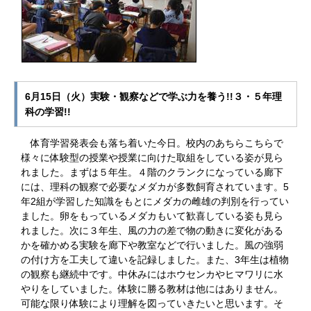
6月15日（火）実験・観察などで学ぶ力を養う!!３・５年理
科の学習!!
体育学習発表会も落ち着いた今日。校内のあちらこちらで
様々に体験型の授業や授業に向けた取組をしている姿が見ら
れました。まずは５年生。４階のクランクになっている廊下
には、理科の観察で必要なメダカが多数飼育されています。5
年2組が学習した知識をもとにメダカの雌雄の判別を行ってい
ました。卵をもっているメダカもいて歓喜している姿も見ら
れました。次に３年生、風の力の差で物の動きに変化がある
かを確かめる実験を廊下や教室などで行いました。風の強弱
の付け方を工夫して違いを記録しました。また、3年生は植物
の観察も継続中です。中休みにはホウセンカやヒマワリに水
やりをしていました。体験に勝る教材は他にはありません。
可能な限り体験により理解を図っていきたいと思います。そ