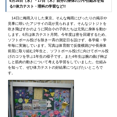
6月16日（水）・17日（木）自分の身体の力や仕組みを知
る!!体力テスト・理科の学習など!!
14日に梅雨入りした東京。そんな梅雨にぴったりの掲示や
見事に咲いたアジサイの花が見られます。そんなジトジトを
吹き飛ばすかのように関台小の子供たちは元気に身体を動か
します。6月は体力テスト月間。今年度は密を回避するため、
ソフトボール投げを除き一斉の測定日を設けず、各学級・学
年毎に実施しています。写真は体育館で反復横跳びや長座体
前屈に取り組む2年生と、ソフトボール投げに向けてボール投
げのコツを学ぶ1年生の様子です。また4年生は腕の曲げ伸ば
しと筋肉の動きについて考える学習をしていました。仕組み
を知って、ぜひ体力テストの好結果につなげたいところで
す。