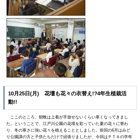
10月25日(月) 花壇も花々の衣替え!?4年生植栽活
動!!
ここのところ、朝晩は上着が手放せないくらい寒くなってきまし
た。ということで、江戸川公園の花壇を彩っていた夏の花々に替わ
り、冬の寒さに強い花々を植えることとしました。前回の6月はみど
り公園課の方と子供たちだけで頑張りましたが、今回はＰＴＡの学年