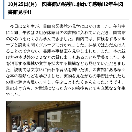
10月25日(月) 図書館の秘密に触れて感動!!2年生図
書館見学!!
今日は２年生が、目白台図書館の見学に出かけました。午前中
に１組、午後は２組が休館日の図書館に入れていただき、図書館
のひみつをたくさん学んできました。館内では、探検をするグル
ープと説明を聞くグループに分かれました。探検ではふだんは入
ることのできない、書庫や事務室を見学しました。また、本の並
び方や本以外のＣＤなどの貸し出しもあることを学美ました。本
を消毒する機械や文字を拡大する機械なども見せていただきまし
た。
説明では文京区に伝わる昔話を聞いた後、図書館にある様々
な本の種類などを学びました。実物を見ながらの学習は子供たち
の目の輝きも違いますし、学ぶこともたくさんあったようです。
道の歩き方も、お世話になった方への挨拶もとても立派な２年生
でした。