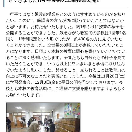
せできました!!今年度初の土曜授業公開!!
行事ではなく通常の授業をどのようにすすめているのかを知り
たい。この1年、保護者の方々が切に願っていたことではないか
と思います。お待たせいたしました。約1年ぶりに授業の様子を
公開することができました。残念ながら教室での参観は1世帯1名
限り、1時間限定という形でしたが、約430名の方に見ていただ
くことができました。全世帯の8割以上が参観していただいたこ
とになります。日頃より本校の教育に関心を寄せていただいてい
ることに深く感謝いたします。子供たちも自分たちの様子を見て
いただくことができ、いつも以上に!?いきいきと学習に取り組ん
でいたように思いました。見せること、見られることは教育力の
向上に不可欠なことだと実感いたしました。今後は11月20日(土)
に学習発表会、12月3日(金)に平日公開を予定しております。今
後とも本校の教育活動に、ご理解ご支援を賜りますようよろしく
お願いいたします。