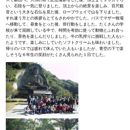
い、石段を一気に登りました。頂上からの絶景を楽しみ、百尺観
音という大きな石仏を見た後、ロープウェイで山を下りました。
すれ違う方との挨拶もとてもさわやかでした。バスでマザー牧場
へ移動して、昼食をとった後、班行動をしました。たくさんの学
校が来て混雑している中で、時間を有効に使って動物とふれ合っ
たり、景色を楽しんだりしました。牛の乳搾りに挑戦した人もい
たようです。楽しみにしていたソフトクリームも味わいました。
帰りのバスでは疲れて休んでいた人もいましたが、青空の下で楽
しそうな６年生の笑顔がたくさん見られた１日でした。