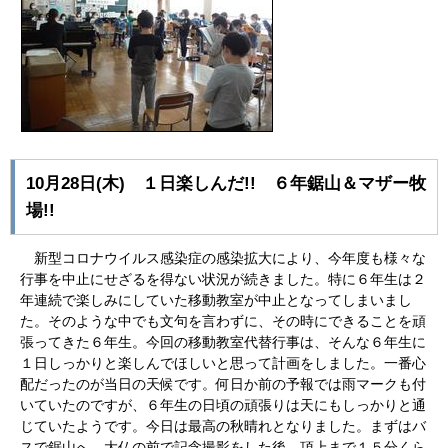
10月28日(木) １日楽しんだ!! ６年鋸山＆マザー牧
場!!
新型コロナウイルス感染症の感染拡大により、今年度も様々な
行事を中止にせざるを得ない状況が続きました。特に６年生は２
年連続で楽しみにしていた移動教室が中止となってしまいまし
た。そのような中でも文句を言わずに、その時にできることを頑
張ってきた６年生。今回の移動教室代替行事は、そんな６年生に
１日しっかりと楽しんでほしいと思って計画をしました。一番心
配だったのが当日の天候です。何日か前の予報では雨マークも付
いていたのですが、６年生の日頃の頑張りは天にもしっかりと通
じていたようです。今日は最高の秋晴れとなりました。まずはバ
スで鋸山へ。大仏の前で記念撮影をした後、頂上まで１５分くら