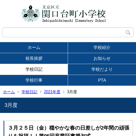
ホーム
学校紹介
校長挨拶
お知らせ
学校日記
学校だより
学校行事
PTA
ホーム
学校日記
2021年度
3月度
3月度
３月２５日（金）穏やかな春の日差しが2年間の頑張