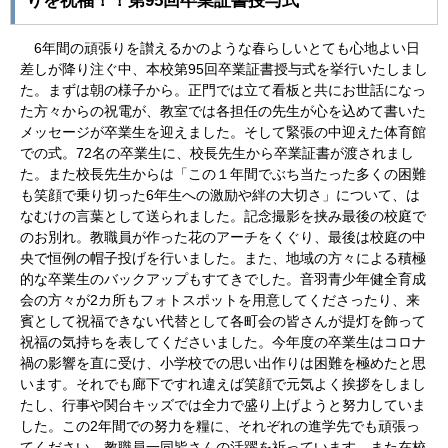
りを祝福！！第95回卒業証書授与式
6年間の頑張りを讃えるかのような春らしいとても心地よい日
差しが降り注ぐ中、本校第95回卒業証書授与式を挙行いたしまし
た。まずは朝の様子から。正門では立て看板と共にお世話になっ
た方々からの祝電が、教室では各担任の先生が心を込めて書いた
メッセージが卒業生を迎えました。そして緊張の中迎えた体育館
での式。72名の卒業生に、校長先生から卒業証書が渡されまし
た。また校長先生からは「この１年間でぶち当たった多くの困難
も笑顔で乗り切った6年生への激励や絆の大切さ」について、は
なむけの言葉として送られました。記念撮影を挟み最後の校庭で
のお別れ。教職員が作った花のアーチをくぐり、最後は校庭の中
央で恒例の帽子投げを行いました。また、地域の方々による積極
的な卒業生のバックアップもすてきでした。音羽青少年健全育成
会の方々が2カ所もフォトスポットを用意してくださったり、来
賓として祝福できない代替として各町会の皆さんが提灯を飾って
祝福の気持ちを表してくださいました。今年度の卒業生はコロナ
禍の影響を直に受け、小学校での思い出作りは困難を極めたと思
います。それでも廊下ですれ違えば笑顔で元気よく挨拶をしまし
たし、行事や関台キッズでは全力で盛り上げようと努力していま
した。この2年間での努力を糧に、それぞれの進学先でも頑張っ
てください。教職員一同皆さんの活躍を祈っています。また在校