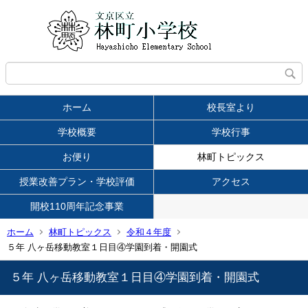
ホーム
校長室より
学校概要
学校行事
お便り
林町トピックス
授業改善プラン・学校評価
アクセス
開校110周年記念事業
ホーム
林町トピックス
令和４年度
５年 八ヶ岳移動教室１日目④学園到着・開園式
５年 八ヶ岳移動教室１日目④学園到着・開園式