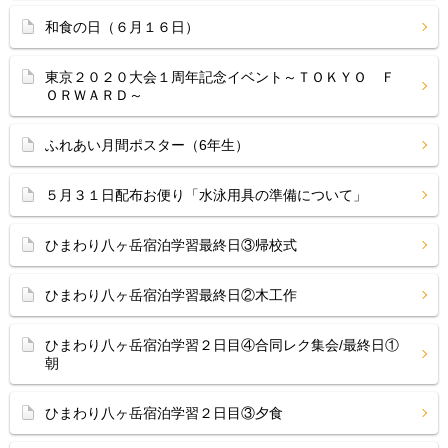
和食の日（６月１６日）
東京２０２０大会１周年記念イベント～ＴＯＫＹＯ Ｆ
ＯＲＷＡＲＤ～
ふれあい月間ポスター（6年生）
５月３１日配布お便り「水泳用具の準備について」
ひまわり八ヶ岳宿泊学習最終日③帰校式
ひまわり八ヶ岳宿泊学習最終日②木工作
ひまわり八ヶ岳宿泊学習２日目④合同レク集会/最終日①
朝
ひまわり八ヶ岳宿泊学習２日目③夕食