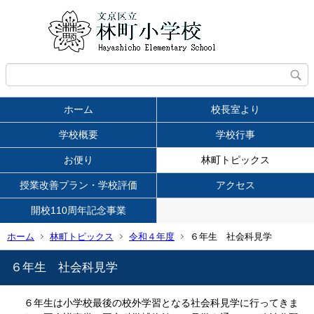
ホーム
校長室より
学校概要
学校行事
お便り
林町トピックス
授業改善プラン・学校評価
アクセス
開校110周年記念事業
ホーム
林町トピックス
令和４年度
６年生 社会科見学
６年生 社会科見学
６年生は小学校最後の校外学習となる社会科見学に行ってきま