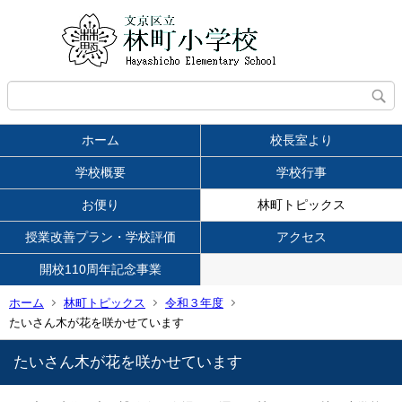
ホーム
校長室より
学校概要
学校行事
お便り
林町トピックス
授業改善プラン・学校評価
アクセス
開校110周年記念事業
ホーム
林町トピックス
令和３年度
たいさん木が花を咲かせています
たいさん木が花を咲かせています