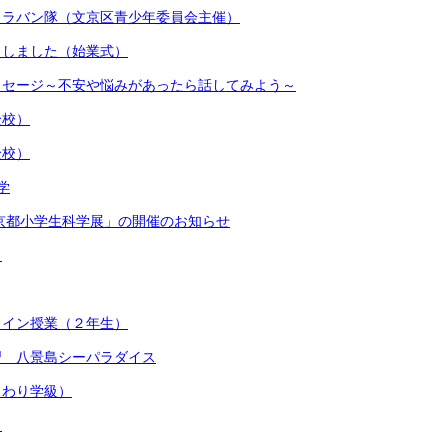
ャラバン隊（文京区青少年委員会主催）
トしました（始業式）
ッセージ～不安や悩みがあったら話してみよう～
全校）
全校）
学
京都小学生科学展」の開催のお知らせ
）
ライン授業（２年生）
習 八景島シーパラダイス
まわり学級）
）