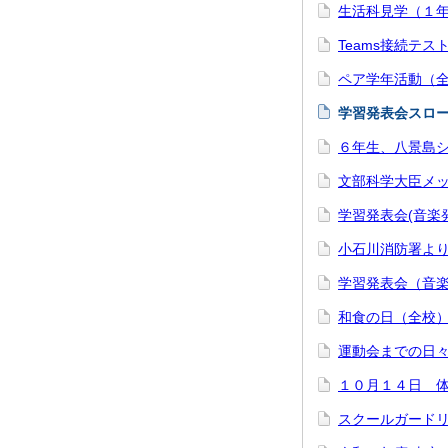
生活科見学（１
Teams接続テ
ペア学年活動（
学習発表会スロ
６年生、八景島
文部科学大臣メ
学習発表会(音楽
小石川消防署よ
学習発表会（音
和食の日（全校
運動会までの日
１０月１４日 
スクールガード