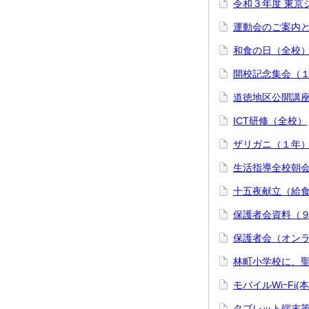
令和３年度 東京
運動会のご案内
和食の日（全校
開校記念集会（
道徳地区公開講
ICT研修（全校）
ザリガニ（１年
生活指導全校朝
十五夜献立（給
保護者会資料（
保護者会（オン
林町小学校に、
モバイルWiｰF
タブレット端末