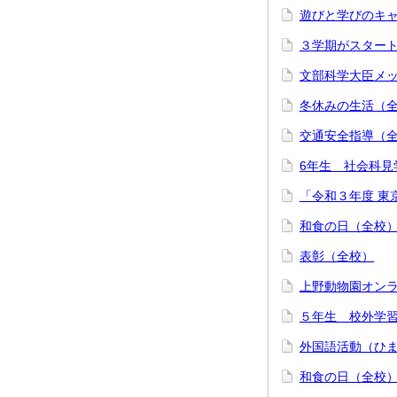
遊びと学びのキ
３学期がスター
文部科学大臣メ
冬休みの生活（
交通安全指導（
6年生 社会科見
「令和３年度 東
和食の日（全校
表彰（全校）
上野動物園オン
５年生 校外学
外国語活動（ひ
和食の日（全校