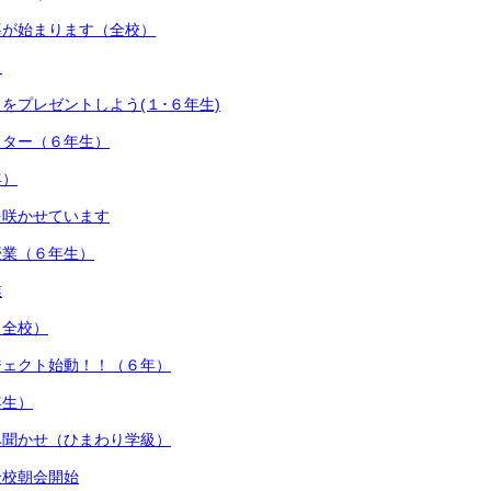
導が始まります（全校）
）
をプレゼントしよう(１･６年生)
スター（６年生）
年）
を咲かせています
授業（６年生）
業
（全校）
ジェクト始動！！（６年）
年生）
み聞かせ（ひまわり学級）
全校朝会開始