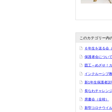
このカテゴリー内
６年生を送る会
保護者会につい
図工～めざせ！
インクルーシブ
新1年生保護者説
長なわチャレン
席書会（全校）
新型コロナウイ