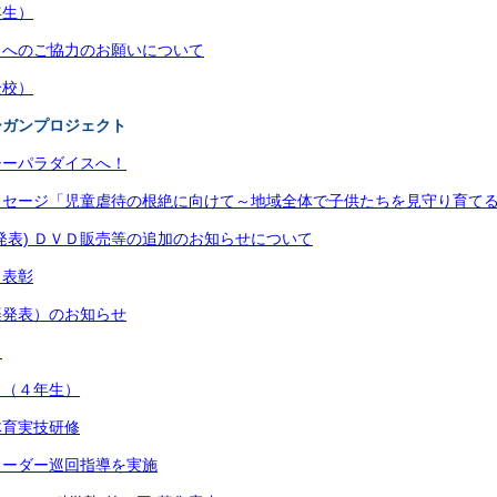
年生）
ストへのご協力のお願いについて
全校）
ーガンプロジェクト
シーパラダイスへ！
ッセージ「児童虐待の根絶に向けて～地域全体で子供たちを見守り育て
発表) ＤＶＤ販売等の追加のお知らせについて
り表彰
楽発表）のお知らせ
）
々（４年生）
体育実技研修
リーダー巡回指導を実施