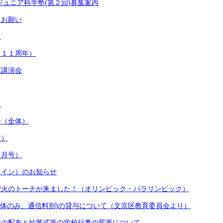
ジュニア科学塾(第２回)募集案内
とお願い
）
１１１周年）
座講演会
）
会（全体）
食）
９月号）
ライン）のお知らせ
聖火のトーチが来ました！（オリンピック・パラリンピック）
i(本体のみ、通信料別)の貸与について（文京区教育委員会より）
等の配布と始業式等の学校行事の変更について