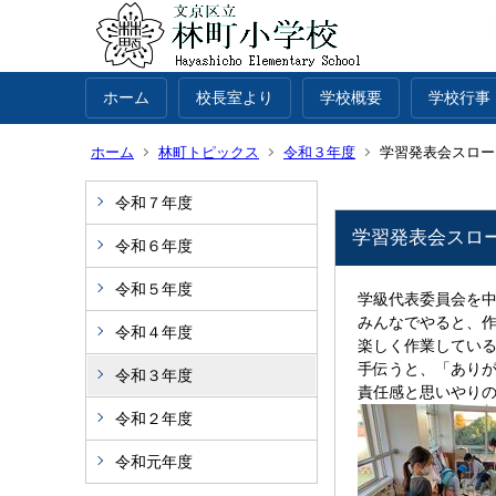
ホーム
校長室より
学校概要
学校行事
ホーム
林町トピックス
令和３年度
学習発表会スロー
令和７年度
学習発表会スロ
令和６年度
令和５年度
学級代表委員会を
みんなでやると、
令和４年度
楽しく作業している
手伝うと、「あり
令和３年度
責任感と思いやり
令和２年度
令和元年度