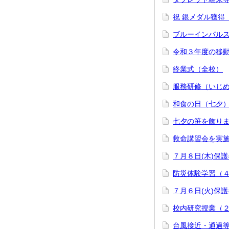
祝 銀メダル獲得
ブルーインパル
令和３年度の移
終業式（全校）
服務研修（いじ
和食の日（七夕
七夕の笹を飾り
救命講習会を実施
７月８日(木)保
防災体験学習（
７月６日(火)保
校内研究授業（
台風接近・通過