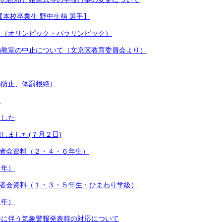
【本校卒業生 野中生萌 選手】
ス（オリンピック・パラリンピック）
動教室の中止について（文京区教育委員会より）
め防止、体罰根絶）
）
ました
しました(７月２日)
護者会資料（２・４・６年生）
４年）
護者会資料（１・３・５年生・ひまわり学級）
２年）
等に伴う気象警報発表時の対応について