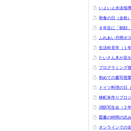
いよいよ水泳指
和食の日（全校
６年生に「朝顔」
ふれあい月間ポ
生活科見学（１
たいさん木が花
プログラミング
初めての書写授
ドイツ料理の日
林町米作りプロ
消防写生会（２
図書の時間の読
オンラインでの